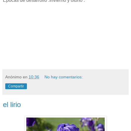
Epocas de desarrollo :Invierno y otoño .
Anónimo
en
10:36
No hay comentarios:
Compartir
el lirio